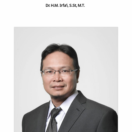
Dr. H.M. Irfa’i, S.St, M.T.