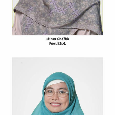
Siti Noor A’in
A’fifah
Puteri, S.Tr.KL